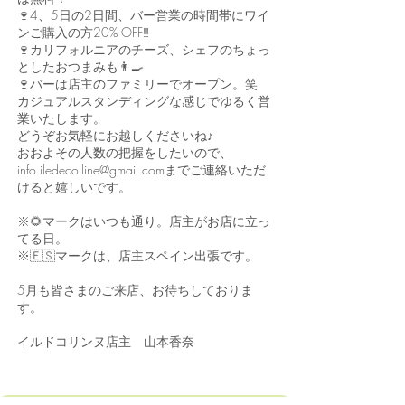
🍷4、5日の2日間、バー営業の時間帯にワイ
ンご購入の方20% OFF‼️
🍷カリフォルニアのチーズ、シェフのちょっ
としたおつまみも👨‍🍳
🍷バーは店主のファミリーでオープン。笑
カジュアルスタンディングな感じでゆるく営
業いたします。
どうぞお気軽にお越しくださいね♪
おおよその人数の把握をしたいので、
info.iledecolline@gmail.comまでご連絡いただ
けると嬉しいです。
※🌻マークはいつも通り。店主がお店に立っ
てる日。
※🇪🇸マークは、店主スペイン出張です。
5月も皆さまのご来店、お待ちしておりま
す。
イルドコリンヌ店主 山本香奈