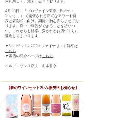
大変嬉しく、光栄に思っております。
4月16日に「プロヴァイン東京（ProWein
Tokyo）」にて開催される正式なアワード発
表と表彰式に向け、期待に胸を膨らませてお
ります。良いご報告ができることを祈りつ
つ、これからも皆様に愛されるお店づくりに
邁進してまいります。
▼Star Wine List 2026 ファイナリスト詳細は
こちら
▼当店の紹介ページは
こちら
。
イルドコリンヌ店主 山本香奈
【春のワインセット2026販売のお知らせ】