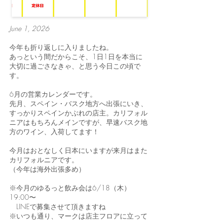
June 1, 2026
今年も折り返しに入りましたね。
あっという間だからこそ、1日1日を本当に
大切に過ごさなきゃ、と思う今日この頃で
す。
6月の営業カレンダーです。
先月、スペイン・バスク地方へ出張にいき、
すっかりスペインかぶれの店主。カリフォル
ニアはもちろんメインですが、早速バスク地
方のワイン、入荷してます！
今月はおとなしく日本にいますが来月はまた
カリフォルニアです。
（今年は海外出張多め）
※今月のゆるっと飲み会は6/18（木）
19:00〜
LINEで募集させて頂きますね
※いつも通り、マークは店主フロアに立って