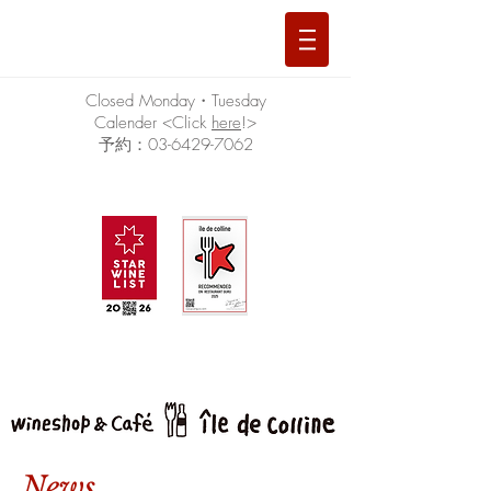
Closed Monday・Tuesday
Calender <Click
here
!>
予約：03-6429-7062
News