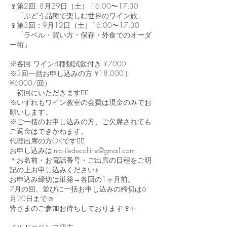
🍷第2回: 8月29日（土） 16:00〜17:30
「ぶどう品種で楽しむ世界のワイン旅」
🍷第3回：9月12日（土）16:00〜17:30
「ラベル・買い方・保存・外食でのオーダ
ー術」
※各回 ワイン4種類試飲付き ¥7000
※3回一括お申し込みの方 ¥18,000 (
¥6000/回）
初回にいただきます🙇‍♀️
※いずれもワイン教室の会費は現金のみでお
願いします。
※ご一括のお申し込みの方、ご欠席されても
ご返金はできかねます。
代理出席の方OKです🙆‍♀️
お申し込みはInfo.iledecolline@gmail.com
＊お名前・お電話番号・ご出席の日程をご明
記の上お申し込みください♪
お申込み締切は単発→各回の1ヶ月前。
7月の回、並びに一括お申し込みの締切は6
月20日まで☺️
皆さまのご参加お待ちしております🍷✨