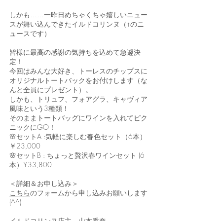
しかも……一昨日めちゃくちゃ嬉しいニュー
スが舞い込んできたイルドコリンヌ（↑のニ
ュースです）
皆様に最高の感謝の気持ちを込めて急遽決
定！
今回はみんな大好き、トーレスのチップスに
オリジナルトートバックをお付けします（な
んと全員にプレゼント）。
しかも、トリュフ、フォアグラ、キャヴィア
風味という3種類！
そのままトートバッグにワインを入れてピク
ニックにGO！
🌸セットA :気軽に楽しむ春色セット（6本）
￥23,000
🌸セットB : ちょっと贅沢春ワインセット (6
本）¥33,800
＜詳細＆お申し込み＞
こちら
のフォームから申し込みお願いします
(^^)
イルドコリンヌ店主 山本香奈