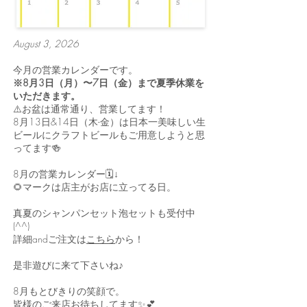
August 3, 2026
今月の営業カレンダーです。
※8月3日（月）〜7日（金）まで夏季休業を
いただきます。
⚠️お盆は通常通り、営業してます！
8月13日&14日（木-金）は日本一美味しい生
ビールにクラフトビールもご用意しようと思
ってます🍻
8月の営業カレンダー🗓️↓
🌻マークは店主がお店に立ってる日。
真夏のシャンパンセット泡セットも受付中
(^^)
詳細andご注文は
こちら
から！
是非遊びに来て下さいね♪
8月もとびきりの笑顔で。
皆様のご来店お待ちしてます✨💕