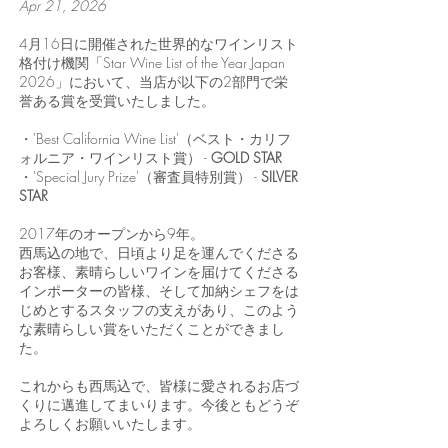
Apr 21, 2026
4月16日に開催された世界的なワインリスト
格付け機関「Star Wine List of the Year Japan
2026」において、当店が以下の2部門で栄
誉ある賞を受賞いたしました。
・'Best California Wine List'（ベスト・カリフ
ォルニア・ワインリスト賞） -
GOLD STAR
・'Special Jury Prize'（審査員特別賞） -
SILVER
STAR
2017年のオープンから9年。
西馬込の地で、日頃より足を運んでくださる
お客様、素晴らしいワインを届けてくださる
インポーターの皆様、そして加納シェフをは
じめとするスタッフの支えがあり、このよう
な素晴らしい賞をいただくことができまし
た。
これからも西馬込で、皆様に愛されるお店づ
くりに邁進してまいります。今後ともどうぞ
よろしくお願いいたします。