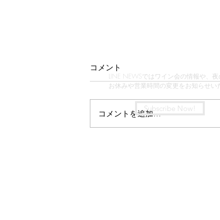
2026イルドコリンヌ夏のワ
コメント
インセットの詳細
LINE NEWSではワイン会の情報や、
お休みや営業時間の変更をお知らせい
（※この記事はLINE配信から飛ん
でくださった方に向けています）
Subscribe Now!
コメントを追加…
さて、セレクトの詳細です。（長
いけど、絶対全部読んでほし
い！） この夏は特に。 Star Wine
List 「カリフォルニアベストワイ
ンリスト」の最高賞「GOLD」を
受賞した感謝の気持ちを込めて2
度とできない、どのセットも超お
買い得で究極なカリフォルニアワ
インセットをご用意しました。