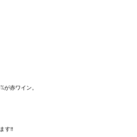
%が赤ワイン。
す‼️