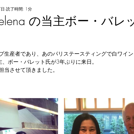
7日
読了時間: 1分
ontelena の当主ボー・バ
プ生産者であり、あのパリステースティングで白ワイン
na の当主、ボー・バレット氏が3年ぶりに来日。
担当させて頂きました。