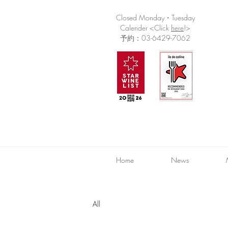
Closed Monday・Tuesday
Calender <Click
here
!>
予約：03-6429-7062
Home
News
All