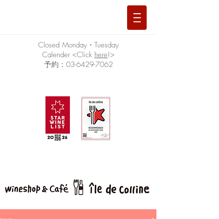
Closed Monday・Tuesday
Calender <Click
here
!>
予約：03-6429-7062