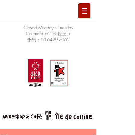
Closed Monday・Tuesday
Calender <Click
here
!>
予約：03-6429-7062