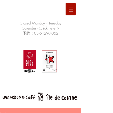
Closed Monday・Tuesday
Calender <Click
here
!>
予約：03-6429-7062