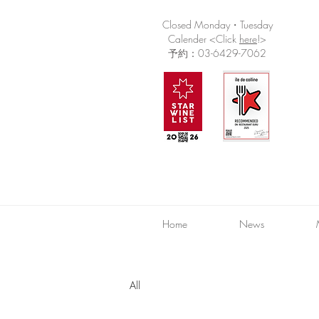
Closed Monday・Tuesday
Calender <Click
here
!>
予約：03-6429-7062
Home
News
All