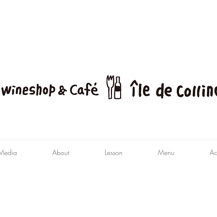
Media
About
Lesson
Menu
Ac