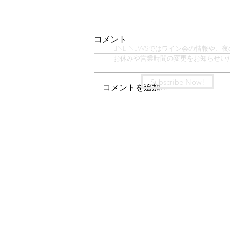
2026イルドコリンヌ夏のワ
コメント
インセットの詳細
LINE NEWSではワイン会の情報や、
お休みや営業時間の変更をお知らせい
（※この記事はLINE配信から飛ん
でくださった方に向けています）
Subscribe Now!
コメントを追加…
さて、セレクトの詳細です。（長
いけど、絶対全部読んでほし
い！） この夏は特に。 Star Wine
List 「カリフォルニアベストワイ
ンリスト」の最高賞「GOLD」を
受賞した感謝の気持ちを込めて2
度とできない、どのセットも超お
買い得で究極なカリフォルニアワ
インセットをご用意しました。
※価格は全て税込・送料込！（ク
ール代440円は