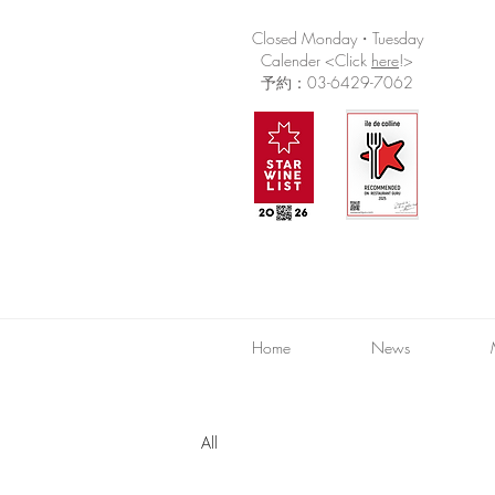
Closed Monday・Tuesday
Calender <Click
here
!>
予約：03-6429-7062
Home
News
All