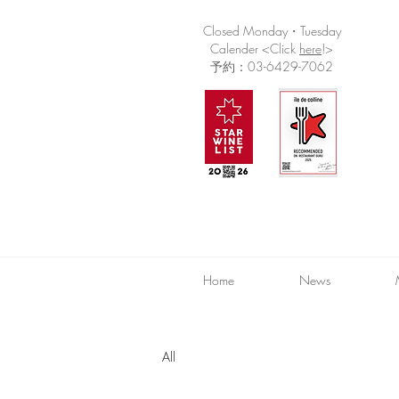
Closed Monday・Tuesday
Calender <Click
here
!>
予約：03-6429-7062
Home
News
All