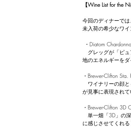
【Wine List for the N
今回のディナーでは
未入荷の希少なワイ
 ・Diatom Chardon
   グレッグが「ピュアさ」「透明感」を追求するソロプロジェクト。樽を使わず、冷涼な産
地のエネルギーをダ
・Brewer-Clifton Sta
   ワイナリーの顔とも言える一本。太平洋に近いサンタ・リタ・ヒルズの潮風とミネラル感
が見事に表現されて
・Brewer-Clifton 3
   単一畑「3D」の深み。緻密な構造と長い余韻が、素晴らしい熟成のポテンシャルをすで
に感じさせてくれる