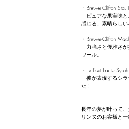
・Brewer-Clifton Sta
   ピュアな果実味とスパイス感。全房発酵のこだわり。エレガントでありながら芯の強さを
感じる、素晴らしい
・Brewer-Clifton Mac
   力強さと優雅さが共存する「マチャド」。テロワールの個性が際立つ、感動的なピノ・ノ
ワール。
・Ex Post Facto 
   彼が表現するシラーの洗練された美しさに、ゲストの皆様からも驚きの声が上がりまし
た！
長年の夢が叶って、
リンヌのお客様と一