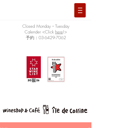
Closed Monday・Tuesday
Calender <Click
here
!>
予約：03-6429-7062