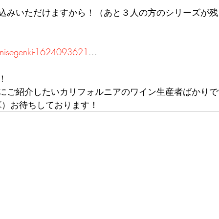
込みいただけますから！（あと３人の方のシリーズが残
omisegenki-1624093621
...
！
にご紹介したいカリフォルニアのワイン生産者ばかりで
K）お待ちしております！