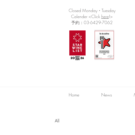
Closed Monday・Tuesday
Calender <Click
here
!>
予約：03-6429-7062
Home
News
All