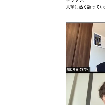
テファン。
真摯に熱く語ってい