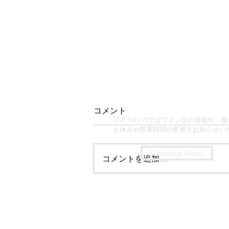
2026イルドコリンヌ夏のワ
コメント
インセットの詳細
LINE NEWSではワイン会の情報や、
お休みや営業時間の変更をお知らせい
（※この記事はLINE配信から飛ん
でくださった方に向けています）
Subscribe Now!
コメントを追加…
さて、セレクトの詳細です。（長
いけど、絶対全部読んでほし
い！） この夏は特に。 Star Wine
List 「カリフォルニアベストワイ
ンリスト」の最高賞「GOLD」を
受賞した感謝の気持ちを込めて2