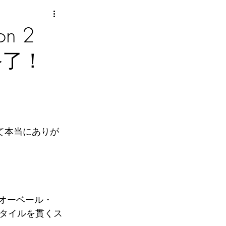
n 2
e】終了！
て本当にありが
オーベール・
タイルを貫くス