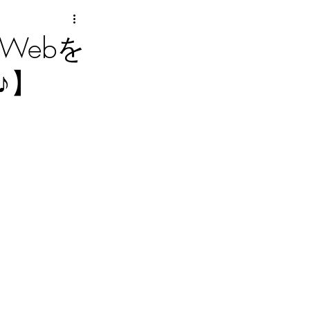
Webを
♪】