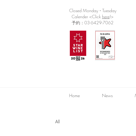
Closed Monday・Tuesday
Calender <Click
here
!>
予約：03-6429-7062
Home
News
All