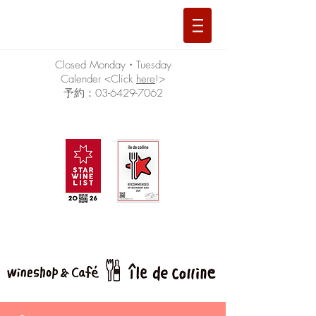
Closed Monday・Tuesday
Calender <Click
here
!>
予約：03-6429-7062