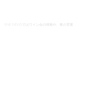
LINE NEWSではワイン会の情報や、夜の営業
日、
お休みや営業時間の変更をお知らせいたし
ます。
Subscribe Now!
イルドコリンヌの中の人のブログ